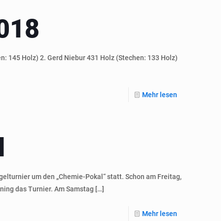
018
n: 145 Holz) 2. Gerd Niebur 431 Holz (Stechen: 133 Holz)
Mehr lesen
l
elturnier um den „Chemie-Pokal“ statt. Schon am Freitag,
ining das Turnier. Am Samstag
[…]
Mehr lesen