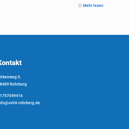
Mehr lesen
Kontakt
irkenweg 9,
8489 Rohrberg
1757049416
nfo@sv04-rohrberg.de