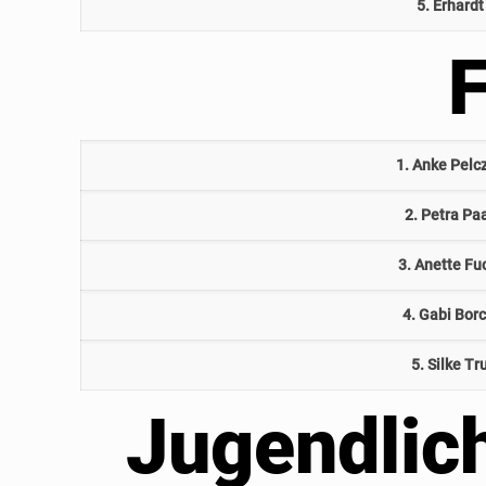
5. Erhardt
F
1. Anke Pelc
2. Petra Pa
3. Anette Fu
4. Gabi Bor
5. Silke Tr
Jugendlich