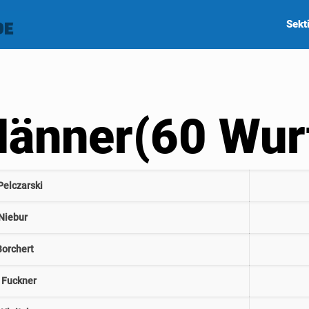
Sekt
änner(60 Wur
Pelczarski
 Niebur
Borchert
 Fuckner