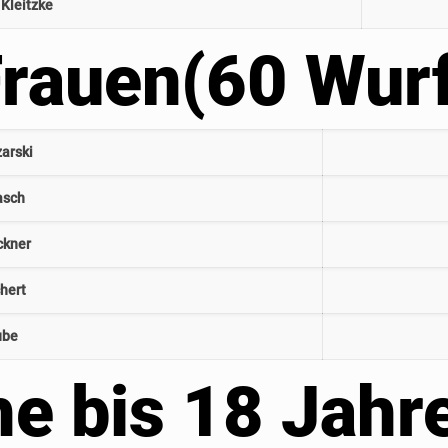
 Kleitzke
rauen(60 Wur
zarski
asch
ckner
chert
ube
e bis 18 Jahr