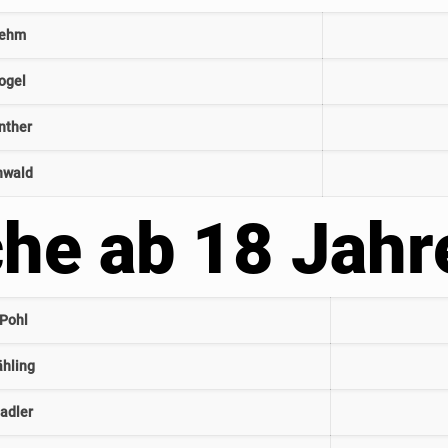
iehm
ogel
nther
nwald
he ab 18 Jahr
Pohl
ähling
tadler