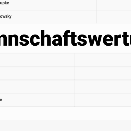
Supke
powsky
nnschaftswert
ze