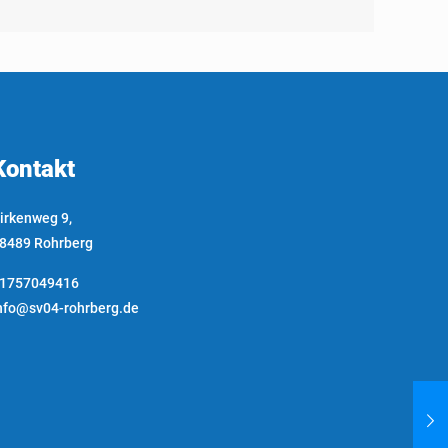
Kontakt
irkenweg 9,
8489 Rohrberg
1757049416
nfo@sv04-rohrberg.de